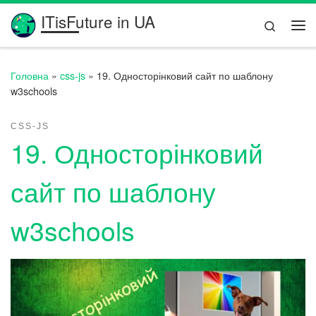
ITisFuture in UA
Перейти до вмісту
Search
Ме
Головна
»
css-js
»
19. Односторінковий сайт по шаблону
w3schools
CSS-JS
19. Односторінковий
сайт по шаблону
w3schools