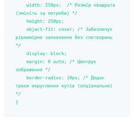
    width: 250px;  /* Розмір квадрата 
(змініть за потреби) */

    height: 250px;

    object-fit: cover; /* Забезпечує 
рівномірне заповнення без спотворень 
*/

    display: block;

    margin: 0 auto; /* Центрує 
зображення */

    border-radius: 10px; /* Додає 
трохи округлення кутів (опціонально) 
*/

}