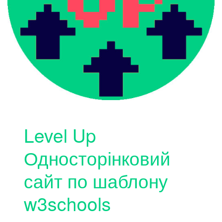
Level Up
Односторінковий
сайт по шаблону
w3schools