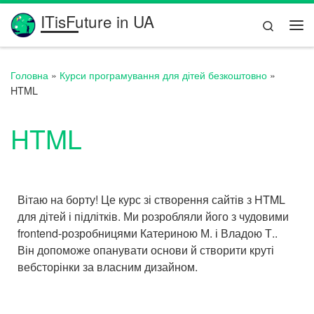
ITisFuture in UA
Перейти до вмісту
Search
Ме
Головна
»
Курси програмування для дітей безкоштовно
»
HTML
HTML
Вітаю на борту! Це курс зі створення сайтів з HTML
для дітей і підлітків. Ми розробляли його з чудовими
frontend-розробницями Катериною М. і Владою Т..
Він допоможе опанувати основи й створити круті
вебсторінки за власним дизайном.