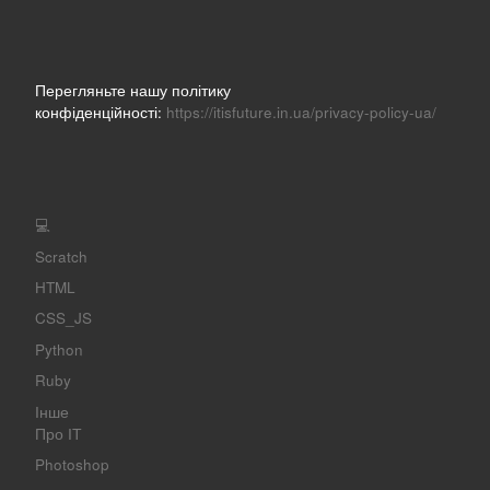
Перегляньте нашу політику
конфіденційності:
https://itisfuture.in.ua/privacy-policy-ua/
💻
Scratch
HTML
CSS_JS
Python
Ruby
Інше
Про ІТ
Photoshop