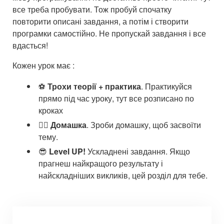
все треба пробувати. Тож пробуй спочатку
повторити описані завдання, а потім і створити
програмки самостійно. Не пропускай завдання і все
вдасться!
Кожен урок має :
⚽
Трохи теорії + практика
. Практикуйся
прямо під час уроку, тут все розписано по
кроках
🚴‍♂
Домашка
. Зроби домашку, щоб засвоїти
тему.
😎
Level UP!
Ускладнені завдання. Якщо
прагнеш найкращого результату і
найскладніших викликів, цей розділ для тебе.