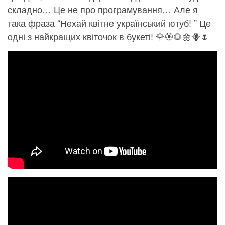
складно… Це не про програмування… Але я
така фраза “Нехай квітне український ютуб! ” Це
одні з найкращих квіточок в букеті! 🌹🏵️🌻🌼🪻🌷