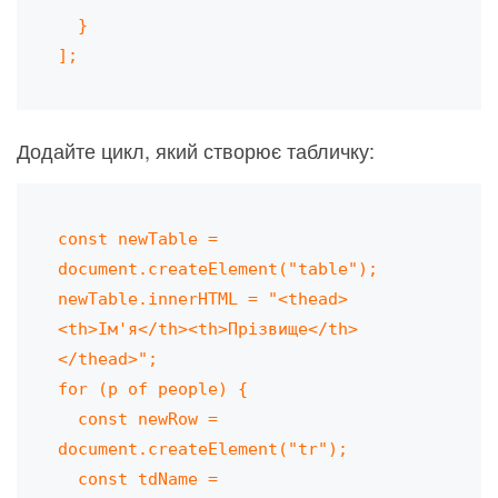
  }

];
Додайте цикл, який створює табличку:
const newTable = 
document.createElement("table");

newTable.innerHTML = "<thead>
<th>Ім'я</th><th>Прізвище</th>
</thead>";

for (p of people) {

  const newRow = 
document.createElement("tr");

  const tdName = 