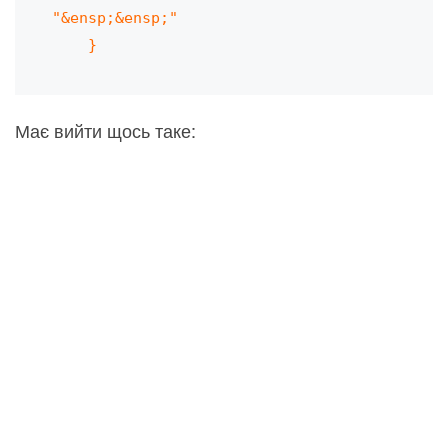
"&ensp;&ensp;" 

    }    
Має вийти щось таке: