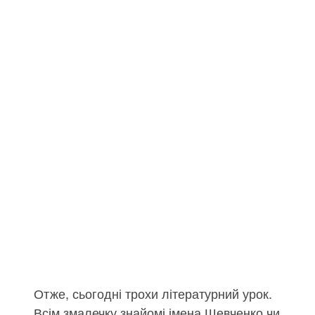
Отже, сьогодні трохи літературний урок.
Всім змалечку знайомі імена Шевченко чи