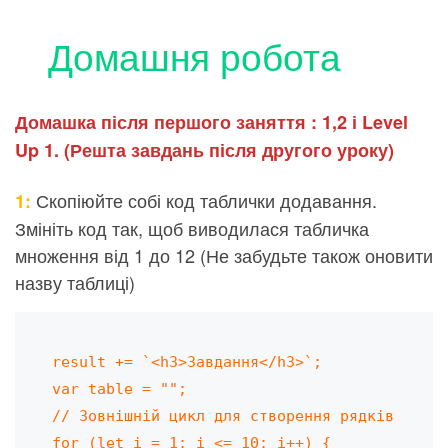
Домашня робота
Домашка після першого заняття : 1,2 і Level
Up 1. (Решта завдань після другого уроку)
Скопіюйте собі код таблички додавання.
1:
Змініть код так, щоб виводилася табличка
множення від 1 до 12 (Не забудьте також оновити
назву таблиці)
result += `<h3>Завдання</h3>`;

var table = "";

// Зовнішній цикл для створення рядків

for (let i = 1; i <= 10; i++) {
