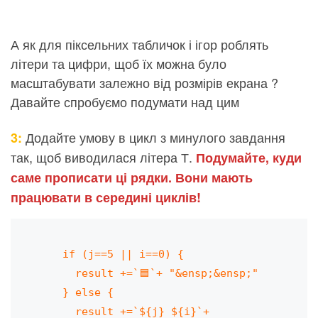
А як для піксельних табличок і ігор роблять
літери та цифри, щоб їх можна було
масштабувати залежно від розмірів екрана ?
Давайте спробуємо подумати над цим
Додайте умову в цикл з минулого завдання
3:
так, щоб виводилася літера Т.
Подумайте, куди
саме прописати ці рядки. Вони мають
працювати в середині циклів!
    if (j==5 || i==0) {

      result +=`🟦`+ "&ensp;&ensp;" 

    } else {

      result +=`${j} ${i}`+ 