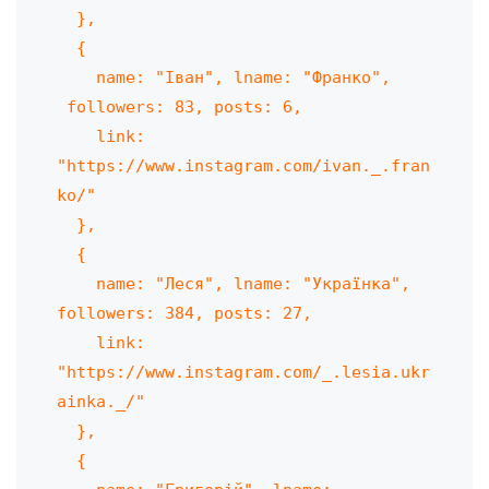
  },

  {

    name: "Іван", lname: "Франко",

 followers: 83, posts: 6,

    link: 
"https://www.instagram.com/ivan._.fran
ko/"

  },

  {

    name: "Леся", lname: "Українка", 
followers: 384, posts: 27,

    link: 
"https://www.instagram.com/_.lesia.ukr
ainka._/"

  },

  {
