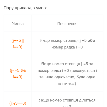
Пару прикладів умов:
Умова
Пояснення
(j==5 ||
Якщо номер стовпця j =5
або
i==0)
номер рядка i =0
Якщо номер стовпця j =5
та
(j==5 &&
номер рядка i =0 (виконується і
i==0)
те інше одночасно, буде одна
клітинка!)
Якщо номер стовпця ділиться
(j%3==0)
на 3