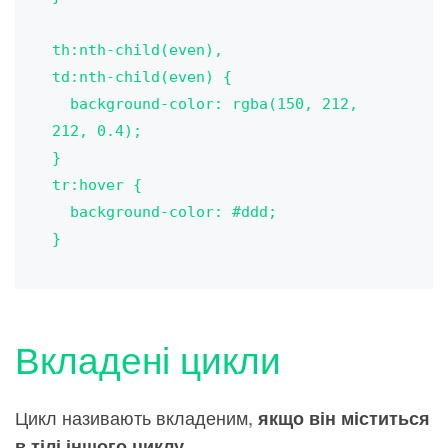
th:nth-child(even),

td:nth-child(even) {

  background-color: rgba(150, 212, 
212, 0.4);

}

tr:hover {

  background-color: #ddd;

}
Вкладені цикли
Цикл називають вкладеним,
якщо він міститься
.
в тілі іншого циклу