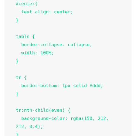
#center{

  text-align: center;

}

table {

  border-collapse: collapse;

  width: 100%;

}

tr {

  border-bottom: 1px solid #ddd;

}

tr:nth-child(even) {

  background-color: rgba(150, 212, 
212, 0.4);

}
