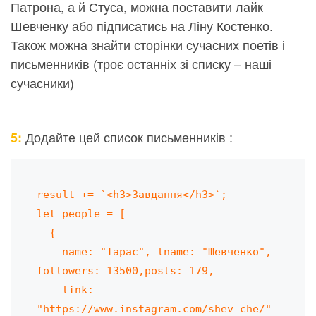
Патрона, а й Стуса, можна поставити лайк
Шевченку або підписатись на Ліну Костенко.
Також можна знайти сторінки сучасних поетів і
письменників (троє останніх зі списку – наші
сучасники)
Додайте цей список письменників :
5:
result += `<h3>Завдання</h3>`;

let people = [

  {

    name: "Тарас", lname: "Шевченко", 
followers: 13500,posts: 179,

    link: 
"https://www.instagram.com/shev_che/"
