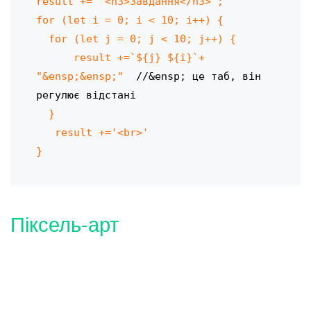
result += `<h3>Завдання</h3>`; 

for (let i = 0; i < 10; i++) {

  for (let j = 0; j < 10; j++) {

      result +=`${j} ${i}`+ 
"&ensp;&ensp;"  
//&ensp; це таб, він 
регулює відстані
  }

   result +='<br>'

}
Піксель-арт