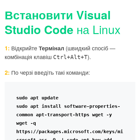
Встановити Visual
на Linux
Studio Code
Відкрийте
(швидкий спосіб —
1:
Термінал
комбінація клавіш
).
Ctrl+Alt+T
По черзі введіть такі команди:
2:
sudo apt update

sudo apt install software-properties-
common apt-transport-https wget -y

wget -q 
https://packages.microsoft.com/keys/mi
crosoft.asc -O- | sudo apt-key add -
