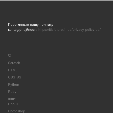
Перегляньте нашу політику
конфіденційності:
https://itisfuture.in.ua/privacy-policy-ua/
💻
Scratch
HTML
CSS_JS
Python
Ruby
Інше
Про ІТ
Photoshop