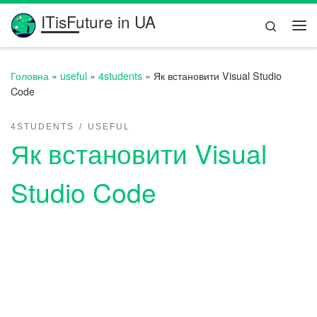
ITisFuture in UA
Перейти до вмісту
Search
Ме
Головна
»
useful
»
4students
»
Як встановити Visual Studio
Code
4STUDENTS
USEFUL
Як встановити Visual
Studio Code