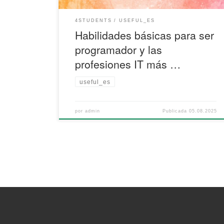
4STUDENTS
USEFUL_ES
Habilidades básicas para ser
programador y las
profesiones IT más …
useful_es
por
admin
Publicada
05.08.2025