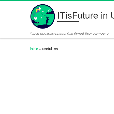
Saltar al contenido
ITisFuture in
Курси програмування для дітей безкоштовно
Inicio
»
useful_es