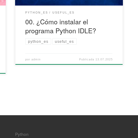
PYTHON_ES
USEFUL_ES
00. ¿Cómo instalar el
programa Python IDLE?
python_es
useful_es
por
admin
Publicada
13.07.2025
Python