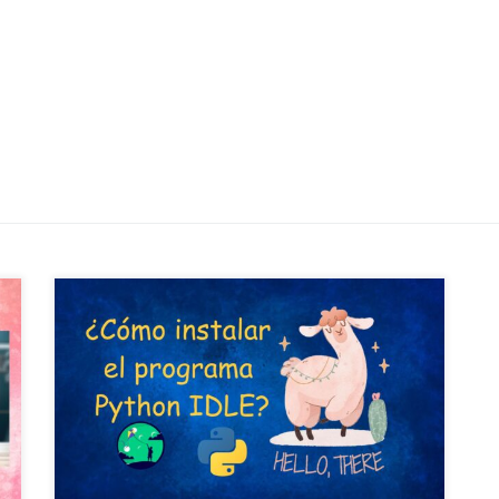
Esta guía te mostrará cómo instalar el programa
Python IDLE: uno de los programas más
sencillos para aprender! Aquí encontrarás los
pasos para instalar Python en distintos sistemas
operativos: Windows, Linux y MacOS. Solo elige
la guía que se adapta a tu sistema. 🔔
¡Importante! Para aprender Python puedes usar
[…]