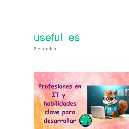
useful_es
2 entradas
El aprendizaje para ser programador para
principiantes en IT es un excelente punto de
partida para quienes sueñan con trabajar en
tecnología 🤖. Pero la programación no es el
único camino en este sector. Las empresas IT
buscan no solo codificadores, sino también
diseñadores, analistas, testers, managers y
muchas otras […]