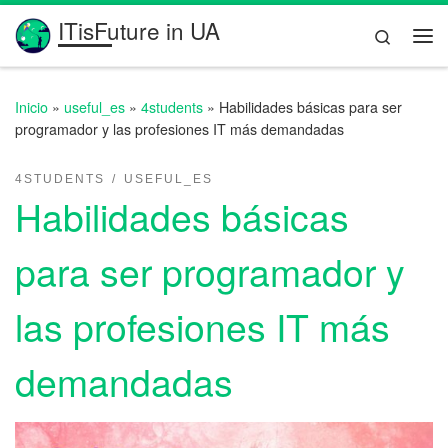
ITisFuture in UA
Saltar al contenido
Search
Me
Inicio
»
useful_es
»
4students
»
Habilidades básicas para ser
programador y las profesiones IT más demandadas
4STUDENTS
USEFUL_ES
Habilidades básicas
para ser programador y
las profesiones IT más
demandadas