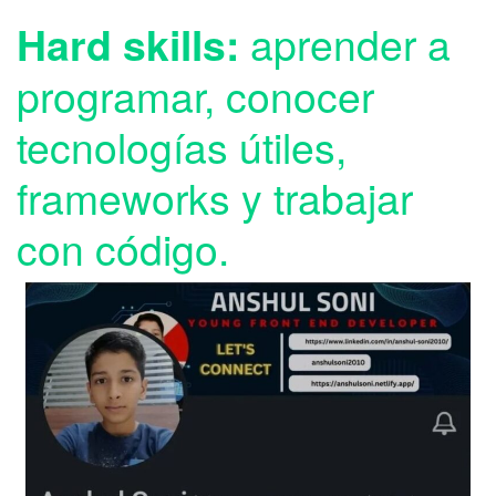
aprender a
Hard skills:
programar, conocer
tecnologías útiles,
frameworks y trabajar
con código.