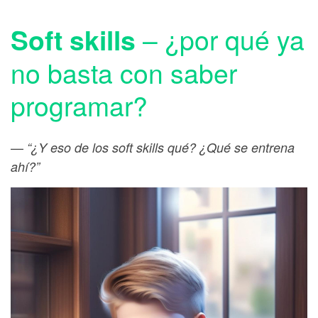
– ¿por qué ya
Soft skills
no basta con saber
programar?
—
“¿Y eso de los soft skills qué? ¿Qué se entrena
ahí?”