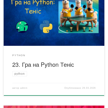
Гра на Python Теніс (Пінг-понг) — це ваш рецепт
створення власної аркадної гри, де гравці керують
ракетками, щоб відбивати м’ячик по черзі.Ви навчитеся
програмувати рух об’єктів, рахувати очки й робити гру
динамічною та цікавою.І найкрутіше — ви зможете
налаштувати гру під себе: змінювати кольори, швидкість і
навіть рівні складності, щоб […]
PYTHON
23. Гра на Python Теніс
python
автор
admin
Опубліковано
29.03.2026