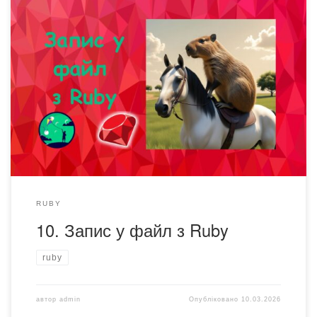
На уроці “Запис у файл з Ruby” ви дізнаєтеся, як змусити
програму зберігати інформацію у файлі, а не втрачати її
після закриття. Ми навчимося створювати файли та
записувати в них дані (важливі і не дуже) за допомогою
коду. Виявляється програмно можна записувати дані
автоматично. А якщо ще додати цикл, то можна […]
RUBY
10. Запис у файл з Ruby
ruby
автор
admin
Опубліковано
10.03.2026