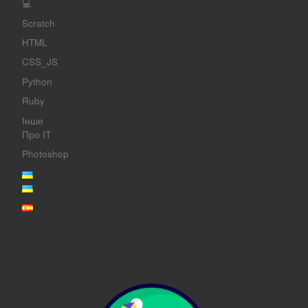
💻
Scratch
HTML
CSS_JS
Python
Ruby
Інше
Про ІТ
Photoshop