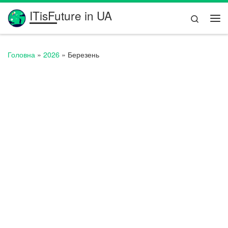
ITisFuture in UA
Перейти до вмісту
Search
Ме
Головна
»
2026
»
Березень