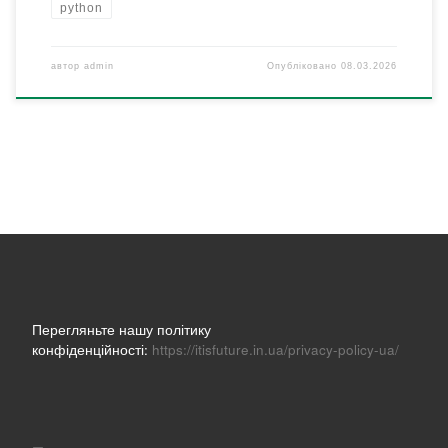
python
автор
admin
Опубліковано
08.03.2026
Перегляньте нашу політику
конфіденційності:
https://itisfuture.in.ua/privacy-policy-ua/