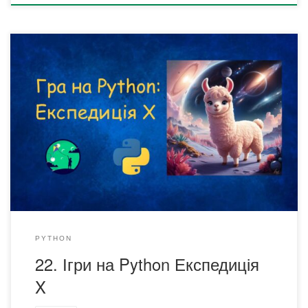
На уроці Ігри на Python Експедиція X ми створимо
логічну гру про дослідження невідомої території та
побудову мапи безпечних і ризикованих зон. У цьому
всесвіті поле поділене на сектори, серед яких приховані
невідомі аномальні темні області ⬛️. Гравець виступає
дослідником, який відкриває клітинки та аналізує дані,
щоб не потрапити в […]
PYTHON
22. Ігри на Python Експедиція
X