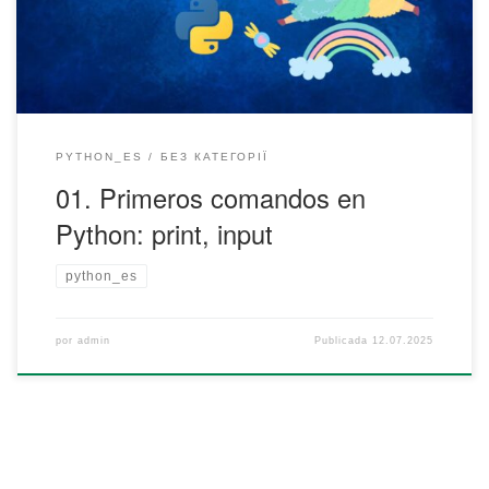
forma de programa y descubre la magia que esconden.
PYTHON_ES
БЕЗ КАТЕГОРІЇ
01. Primeros comandos en
Python: print, input
python_es
por
admin
Publicada
12.07.2025