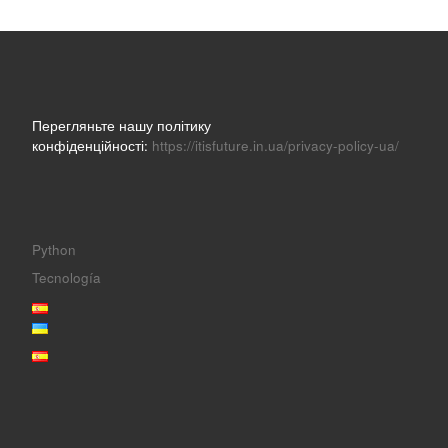
Перегляньте нашу політику
конфіденційності:
https://itisfuture.in.ua/privacy-policy-ua/
Python
Tecnología